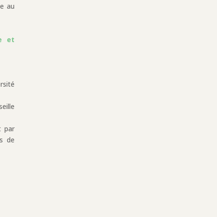
se au
e et
rsité
eille
t par
rs de