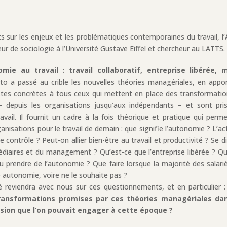
s sur les enjeux et les problématiques contemporaines du travail, l
ur de sociologie à l’Université Gustave Eiffel et chercheur au LATTS.
omie au travail : travail collaboratif, entreprise libérée, 
to a passé au crible les nouvelles théories managériales, en appo
es concrètes à tous ceux qui mettent en place des transformatio
– depuis les organisations jusqu’aux indépendants – et sont pri
avail. Il fournit un cadre à la fois théorique et pratique qui perm
isations pour le travail de demain : que signifie l’autonomie ? L’act
e contrôle ? Peut-on allier bien-être au travail et productivité ? Se di
édiaires et du management ? Qu’est-ce que l’entreprise libérée ? Qu
prendre de l’autonomie ? Que faire lorsque la majorité des salari
e autonomie, voire ne le souhaite pas ?
é reviendra avec nous sur ces questionnements, et en particulier 
 transformations promises par ces théories managériales dan
ssion que l’on pouvait engager à cette époque ?