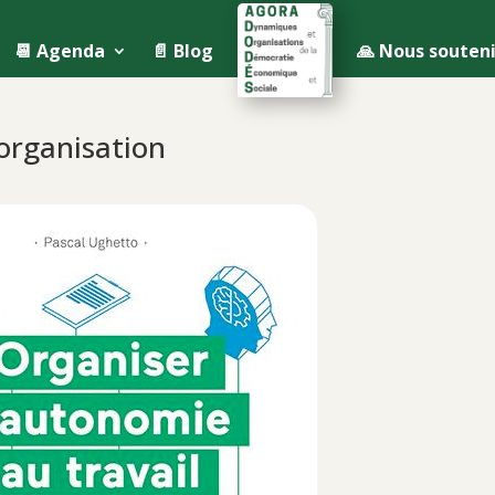
📆 Agenda
📄 Blog
🙏 Nous souteni
o-organisation