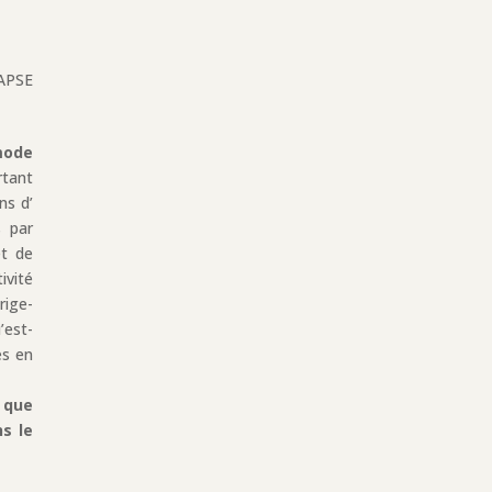
’APSE
mode
rtant
ns d’
s par
et de
ivité
rige-
’est-
és en
:
que
s le