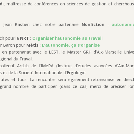
di,
maîtresse de conférences en sciences de gestion et chercheu
c Jean Bastien chez notre partenaire
Nonfiction
:
autonomi
ach pour la
NRT
:
Organiser l’autonomie au travail
er Baron pour
Métis
:
L’autonomie, ça s’organise
en partenariat avec le LEST, le Master GRH d’Aix-Marseille Unive
gional du Travail.
llectif ArtLib de l’IMéRA (Institut d’études avancées d’Aix-Mars
s et de la Société Internationale d’Ergologie.
utes et tous. La rencontre sera également retransmise en direc
 grand nombre de participer (dans ce cas, merci de préciser lo