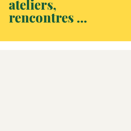
ateliers,
rencontres ...
LE PROGRAMME
DE L'ÉDITION
2026
9h-9h30 - Cantine
Café ou thé ou autre ?
