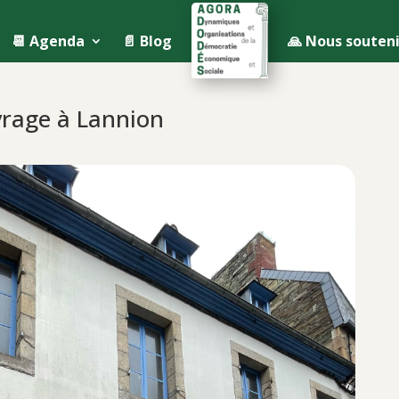
📆 Agenda
📄 Blog
🙏 Nous souteni
vrage à Lannion