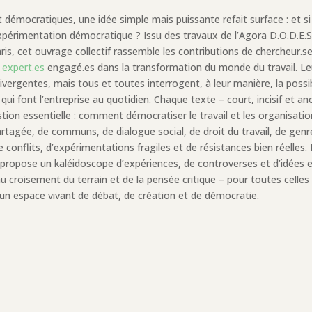
 démocratiques, une idée simple mais puissante refait surface : et si
expérimentation démocratique ? Issu des travaux de l’Agora D.O.D.E.S
ris, cet ouvrage collectif rassemble les contributions de chercheur.se
t
expert.es
engagé.es dans la transformation du monde du travail. Le
ivergentes, mais tous et toutes interrogent, à leur manière, la possib
qui font l’entreprise au quotidien. Chaque texte – court, incisif et an
tion essentielle : comment démocratiser le travail et les organisatio
tagée, de communs, de dialogue social, de droit du travail, de genr
 conflits, d’expérimentations fragiles et de résistances bien réelles. 
e propose un kaléidoscope d’expériences, de controverses et d’idées 
s, au croisement du terrain et de la pensée critique – pour toutes celles
l un espace vivant de débat, de création et de démocratie.