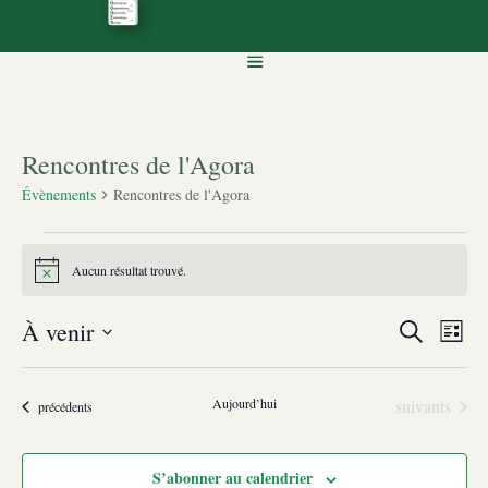
Rencontres de l'Agora
Évènements
Rencontres de l'Agora
Évènements
Aucun résultat trouvé.
Notice
Recherc
Nav
À venir
Recherche
Liste
de
et
Sélectionnez
vue
navigati
une
Évè
Évènements
Aujourd’hui
suivants
de
Évènements
précédents
date.
vues
Évènem
S’abonner au calendrier