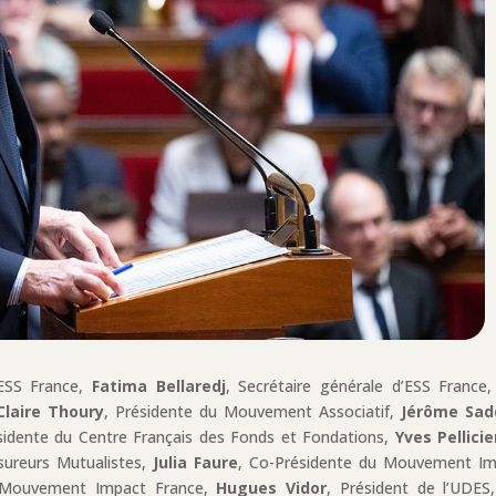
’ESS France,
Fatima Bellaredj
, Secrétaire générale d’ESS France
Claire Thoury
, Présidente du Mouvement Associatif,
Jérôme Sad
sidente du Centre Français des Fonds et Fondations,
Yves Pellicie
sureurs Mutualistes,
Julia Faure
, Co-Présidente du Mouvement Im
u Mouvement Impact France,
Hugues Vidor
, Président de l’UDES