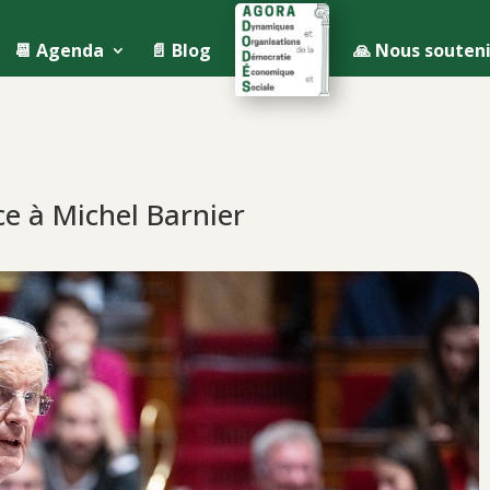
📆 Agenda
📄 Blog
🙏 Nous souteni
ce à Michel Barnier