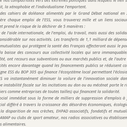
te nos compatriotes vers des extrêmes politiques dans lesquels le lien s
it, la xénophobie et l’individualisme l’emportent.
 des cahiers de doléance alimentés par le Grand Débat national en
ère chaque emploi de l’ESS, vous trouverez mille et un liens sociau
get prend le risque de la déchirer de 5 manières :
de l’aide internationale, de l’emploi, du travail, mais aussi des solidar
nsidérable sur nos activités. Les transferts de 1,1 milliard de dépens
 mutualistes qui protègent la santé des Français affecteront aussi le po
 la baisse des concours aux collectivité locales qui sera immanquabl
côté, ont recours aux subventions ou aux marchés publics et, de l’autre 
icités encore davantage quand les financements publics se réduisent 
igne ESS du BOP 305 qui finance l’écosystème local permettant l’éclosi
ESS va instantanément diminuer la voilure de l’innovation sociale dan
e instabilité fiscale sur les incitations au don ou au mécénat porte le r
iers comme entreprises de toutes tailles) qui financent la solidarité.
ocial immédiat sous la forme de milliers de suppression d’emplois à 
cial différé à travers la croissance des désordres économiques, écologi
a disparition de nos crèches, EHPAD associatifs, fondatifs et mutuali
s AMAP ou clubs de sport amateur, nos radios associatives ou établisse
s alimentaires.