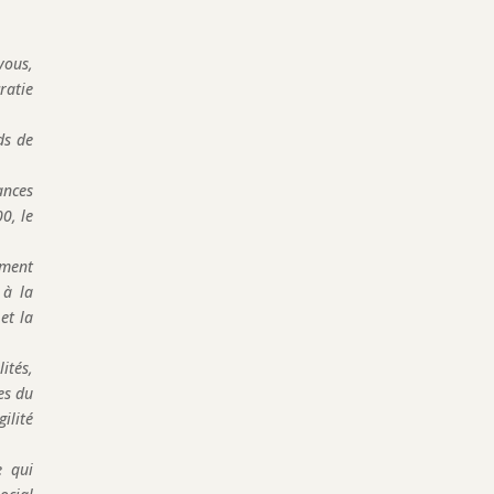
vous,
ratie
ds de
ances
0, le
ement
 à la
et la
ités,
es du
ilité
e qui