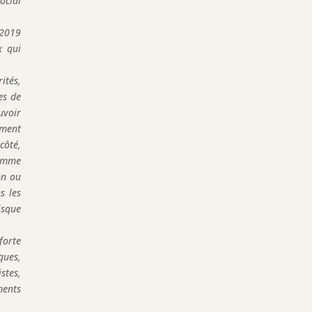
ocial
 2019
x qui
ités,
es de
uvoir
ement
côté,
comme
on ou
s les
isque
forte
ques,
stes,
ments