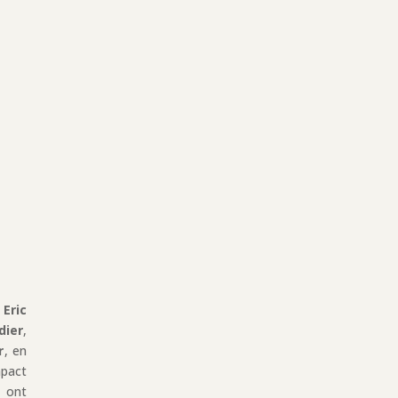
,
Eric
dier
,
r
, en
pact
, ont