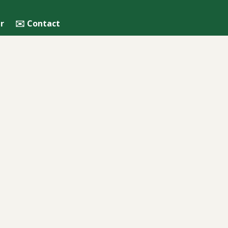
r
✉️ Contact