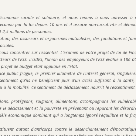
’économie sociale et solidaire, et nous tenons à nous adresser à 
econnu par la loi depuis 10 ans et il associe non-lucrativité et démoc
t 2,5 millions de personnes.
tion, des assureurs et organismes mutualistes, des fondations et fon
ociales.
nous concentrer sur l’essentiel. L’examen de votre projet de loi de Fin
teurs de l’ESS. L’UDES, l’union des employeurs de l’ESS évalue à 186 00
projet de budget était appliqué en l’état.
ce public fragile, le premier kilomètre de l’intérêt général, singulièr
sentiment qu’ils ne bénéficient plus d’un accès suffisant à la santé,
 ou à la mobilité. Ce sentiment de déclassement nourrit le ressentiment 
éons, protégeons, soignons, alimentons, accompagnons les vulnérabil
tre le déclassement et la pauvreté en prévenant ou réparant les désordr
le économique dominant qui a longtemps ignoré l’équilibre et la frag
stituent autant d’anticorps contre le désenchantement démocratiqu