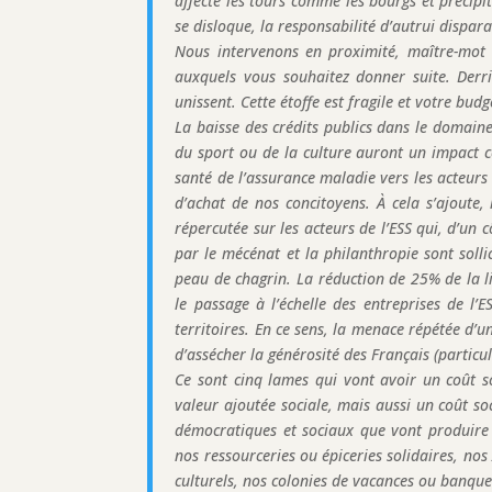
affecte les tours comme les bourgs et précipi
se disloque, la responsabilité d’autrui dispara
Nous intervenons en proximité, maître-mot
auxquels vous souhaitez donner suite. Derri
unissent. Cette étoffe est fragile et votre bud
La baisse des crédits publics dans le domaine 
du sport ou de la culture auront un impact co
santé de l’assurance maladie vers les acteurs
d’achat de nos concitoyens. À cela s’ajoute,
répercutée sur les acteurs de l’ESS qui, d’un 
par le mécénat et la philanthropie sont soll
peau de chagrin. La réduction de 25% de la l
le passage à l’échelle des entreprises de l’
territoires. En ce sens, la menace répétée d’un
d’assécher la générosité des Français (particul
Ce sont cinq lames qui vont avoir un coût s
valeur ajoutée sociale, mais aussi un coût so
démocratiques et sociaux que vont produire l
nos ressourceries ou épiceries solidaires, no
culturels, nos colonies de vacances ou banque