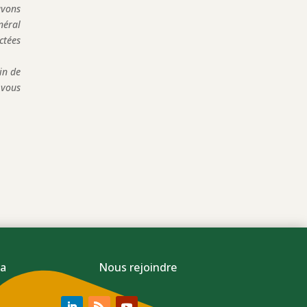
avons
néral
ctées
in de
 vous
a
Nous rejoindre