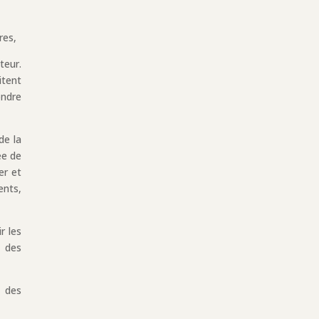
res,
teur.
itent
ondre
de la
ée de
er et
ents,
r les
e des
t des